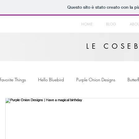
Questo sito è stato creato con la p
HOME
BLOG
ABOU
LE COSEB
avorite Things
Hello Bluebird
Purple Onion Designs
Butterf
g on Christmas